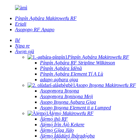
Pínpín Agbára Makirowefu RF
Eriali
Asopọpọ RF Apapo
Ilé
Nipa re
Àwọn ọjà
Pínpín Agbára Makirowefu RF
Pínpín Agbára RF Stripline Wilkinson
Pínpín Agbára Ìdènà
Pínpín Agbára Element Tí A Lù
adapọ agbara giga
Asopọ Itọsọna Makirowefu RF
Asopọmọra Itọsọna
Asopọmọra Itọnisọna Meji
Asopọ Itọsọna Agbara Giga
Asopọ Itọsọna Element ti a Lumped
Àlẹ̀mọ́ Makirowefu RF
Àlẹ̀mọ́ ihò RF
Àlẹ̀mọ́ Ìrìn Àjò Kekere
Àlẹ̀mọ́ Gíga Jùlọ
Àlẹ̀mọ́ Ìdádúró Ìbáradọ́gba