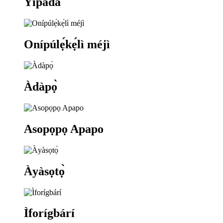
Yípadà
Onípúlẹ́kẹ́lì méjì
Àdàpọ̀
Asopọpọ Apapo
Àyàsọtọ̀
Ìforígbárí