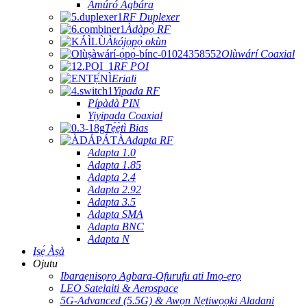
Amúró Agbára
RF Duplexer
Àdàpọ̀ RF
Àkójọpọ̀ okùn
Olùwárí Coaxial
RF POI
Eriali
Yipada RF
Pípàdà PIN
Yiyipada Coaxial
Tẹ́ẹ̀tì Bias
Adapta RF
Adapta 1.0
Adapta 1.85
Adapta 2.4
Adapta 2.92
Adapta 3.5
Adapta SMA
Adapta BNC
Adapta N
Iṣẹ́ Àṣà
Ojutu
Ibaraẹnisọrọ Agbara-Ofurufu ati Imọ-ẹrọ
LEO Satẹlaiti & Aerospace
5G-Advanced (5.5G) & Awọn Nẹtiwọọki Aladani