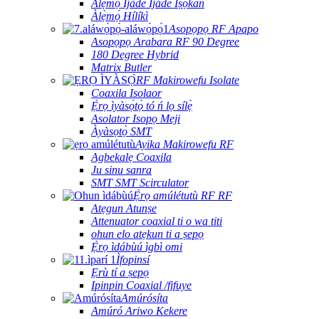
Àlẹ̀mọ́ Ìjáde Ìjáde Ìṣọ̀kan
Àlẹ̀mọ́ Hílíkì
Asopọpọ RF Apapo
Asopọpọ Arabara RF 90 Degree
180 Degree Hybrid
Matrix Butler
RF Makirowefu Isolate
Coaxila Isolaor
Ẹ̀rọ ìyàsọ́tọ̀ tó ń lọ sílẹ̀
Asolator Isopọ Meji
Àyàsọtọ̀ SMT
Ayika Makirowefu RF
Agbekalẹ Coaxila
Ju sinu sanra
SMT SMT Scirculator
Ẹ̀rọ amúlétutù RF RF
Atẹgun Atunṣe
Attenuator coaxial ti o wa titi
ohun elo atẹkun ti a ṣepọ
Ẹ̀rọ ìdábùú ìgbì omi
Ìfopinsí
Ẹrù tí a ṣepọ
Ipinpin Coaxial /fifuye
Amúrósíta
Amúró Ariwo Kekere