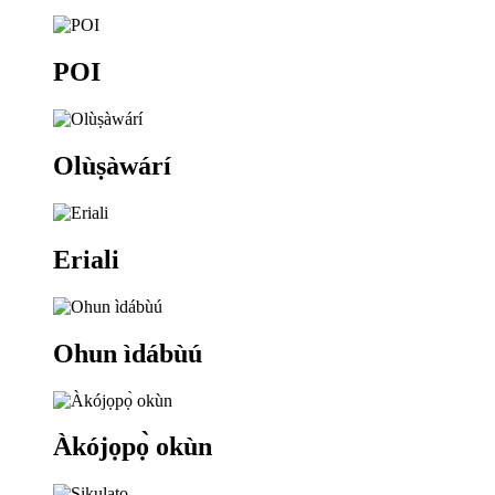
POI
Olùṣàwárí
Eriali
Ohun ìdábùú
Àkójọpọ̀ okùn