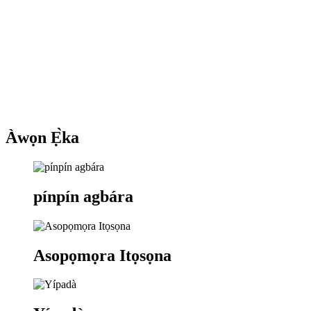
Àwọn Ẹ̀ka
pínpín agbára
Asopọmọra Itọsọna