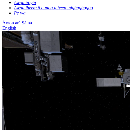
Awọn iroyin
Awọn ibeere ti a maa n beere nigbagbogbo
Pe wa
Àwọn ará Ṣáínà
English