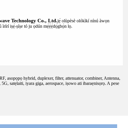
ave Technology Co., Ltd.
jẹ́ olùpèsè olókìkí nínú àwọn
írí iṣẹ́-ṣíṣe tó ju ọdún mẹ́ẹ̀ẹ́dọ́gbọ̀n lọ.
, asopọpọ hybrid, duplexer, filter, attenuator, combiner, Antenna,
G, satẹlaiti, iyara giga, aerospace, iṣowo ati ibaraẹnisọrọ. A pese