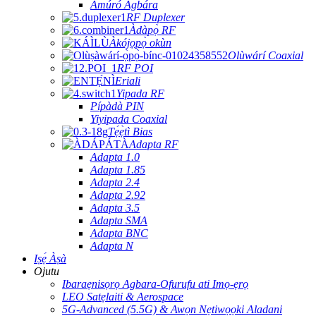
Amúró Agbára
RF Duplexer
Àdàpọ̀ RF
Àkójọpọ̀ okùn
Olùwárí Coaxial
RF POI
Eriali
Yipada RF
Pípàdà PIN
Yiyipada Coaxial
Tẹ́ẹ̀tì Bias
Adapta RF
Adapta 1.0
Adapta 1.85
Adapta 2.4
Adapta 2.92
Adapta 3.5
Adapta SMA
Adapta BNC
Adapta N
Iṣẹ́ Àṣà
Ojutu
Ibaraẹnisọrọ Agbara-Ofurufu ati Imọ-ẹrọ
LEO Satẹlaiti & Aerospace
5G-Advanced (5.5G) & Awọn Nẹtiwọọki Aladani