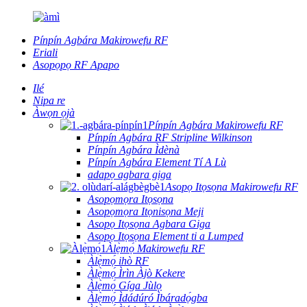
Pínpín Agbára Makirowefu RF
Eriali
Asopọpọ RF Apapo
Ilé
Nipa re
Àwọn ọjà
Pínpín Agbára Makirowefu RF
Pínpín Agbára RF Stripline Wilkinson
Pínpín Agbára Ìdènà
Pínpín Agbára Element Tí A Lù
adapọ agbara giga
Asopọ Itọsọna Makirowefu RF
Asopọmọra Itọsọna
Asopọmọra Itọnisọna Meji
Asopọ Itọsọna Agbara Giga
Asopọ Itọsọna Element ti a Lumped
Àlẹ̀mọ́ Makirowefu RF
Àlẹ̀mọ́ ihò RF
Àlẹ̀mọ́ Ìrìn Àjò Kekere
Àlẹ̀mọ́ Gíga Jùlọ
Àlẹ̀mọ́ Ìdádúró Ìbáradọ́gba