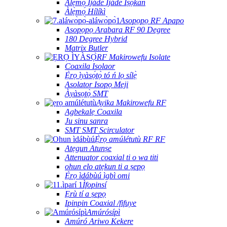
Àlẹ̀mọ́ Ìjáde Ìjáde Ìṣọ̀kan
Àlẹ̀mọ́ Hílíkì
Asopọpọ RF Apapo
Asopọpọ Arabara RF 90 Degree
180 Degree Hybrid
Matrix Butler
RF Makirowefu Isolate
Coaxila Isolaor
Ẹ̀rọ ìyàsọ́tọ̀ tó ń lọ sílẹ̀
Asolator Isopọ Meji
Àyàsọtọ̀ SMT
Ayika Makirowefu RF
Agbekalẹ Coaxila
Ju sinu sanra
SMT SMT Scirculator
Ẹ̀rọ amúlétutù RF RF
Atẹgun Atunṣe
Attenuator coaxial ti o wa titi
ohun elo atẹkun ti a ṣepọ
Ẹ̀rọ ìdábùú ìgbì omi
Ìfopinsí
Ẹrù tí a ṣepọ
Ipinpin Coaxial /fifuye
Amúrósípì
Amúró Ariwo Kekere