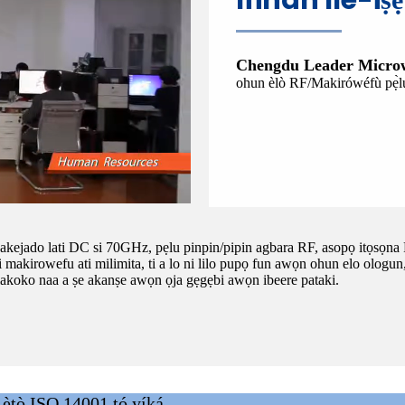
Chengdu Leader Microw
ohun èlò RF/Makirówéfù pẹ̀lú ìr
kejado lati DC si 70GHz, pẹlu pinpin/pipin agbara RF, asopọ itọsọna RF
akirowefu ati milimita, ti a lo ni lilo pupọ fun awọn ohun elo ologun, 5
lakoko naa a ṣe akanṣe awọn ọja gẹgẹbi awọn ibeere pataki.
 ètò ISO 14001 tó yíká