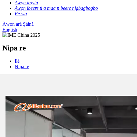
Awọn iroyin
Awọn ibeere ti a maa n beere nigbagbogbo
Pe wa
Àwọn ará Ṣáínà
English
Nipa re
Ilé
Nipa re