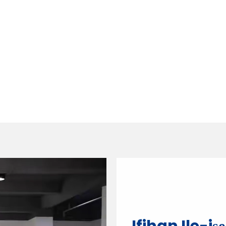
Ifihan Ile-iṣẹ