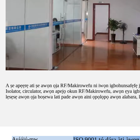
A ṣe apẹẹrẹ ati ṣe awọn ọja RF/Makirowefu ni iwọn igbohunsafẹfẹ ja
Isolator, circulator, awọn apejọ okun RF/Makirowefu, awọn ẹya igbi m
lẹsẹsẹ awọn ọja boṣewa lati pade awọn aini ọpọlọpọ awọn alabara, 
Aṣáájú-mw
ISO 9001 tó dára àti àwọn